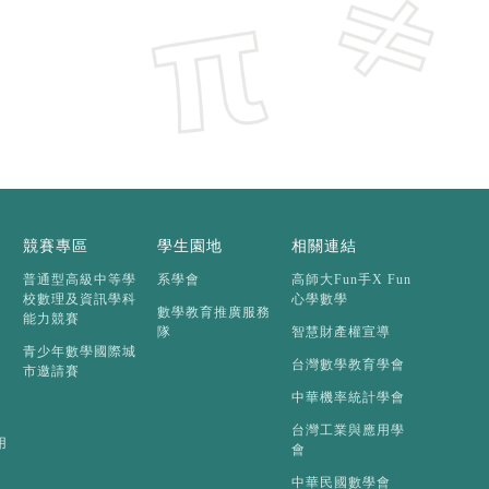
競賽專區
學生園地
相關連結
普通型高級中等學
系學會
高師大Fun手X Fun
校數理及資訊學科
心學數學
數學教育推廣服務
能力競賽
隊
智慧財產權宣導
青少年數學國際城
台灣數學教育學會
市邀請賽
中華機率統計學會
台灣工業與應用學
用
會
中華民國數學會