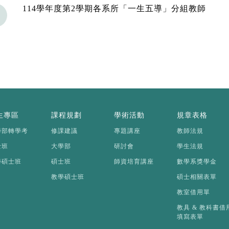
114學年度第2學期各系所「一生五導」分組教師
生專區
課程規劃
學術活動
規章表格
學部轉學考
修課建議
專題講座
教師法規
士班
大學部
研討會
學生法規
學碩士班
碩士班
師資培育講座
數學系獎學金
教學碩士班
碩士相關表單
教室借用單
教具 & 教科書借
填寫表單