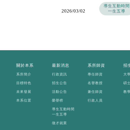
導生互動時間
2026/03/02
一生五導
關於本系
最新消息
系所師資
招
系所簡介
行政資訊
專任師資
大
目標特色
招生公告
名譽教授
碩
未來發展
活動公告
兼任師資
教
本系位置
榮譽榜
行政人員
導生互動時間
一生五導
徵才就業