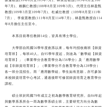
振遠教授(99年8月至105年7月)、林英哲教授(105年8月至108
普通型高級中等學校數理及資訊學科能力競賽
年7月)、賴鵬仁教授(108年8月至109年3月)、代理主任林盈甄
教授(109年3月至109年7月)、杜威仕教授（109年8月至111年
青少年數學國際城市邀請賽
7月）、李俊憲教授(111年8月至114年7月)，林盈甄教授自114
年8月擔任主任至今。
系學會
本系目前專任教師14位，皆具有博士學位。
數學教育推廣服務隊
大學部自民國56學年度創系以來，每年均招收兩班【師資
培育班】，每班40人。自95學年度起，則改為「數學組【師資
培育班】」（畢業學分含教育學分為156學分）及「應用數學
師培專區
組【非師資培育班】」（畢業學分不含教育學分為128學分）
應用數學
各一班分流招生。而「應用數學組」學生如有意願，亦可參加
本校師資培育中心考試，通過後即可修習師資培育之教育學分
系友專區
課程。
碩士班於民國79年成立之初為數學教育研究所。自84年起
與數學系系所合一而為數學系碩士班，主要研究方向分為數